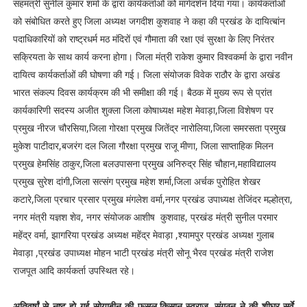
सहमंत्री सुनील कुमार शर्मा के द्वारा कार्यकर्ताओं को मार्गदर्शन दिया गया। कार्यकर्ताओं
को संबोधित करते हुए जिला अध्यक्ष जगदीश कुशवाह ने कहा की प्रखंड के दायित्बांन
पदाधिकारियों को राष्ट्रधर्म मठ मंदिरों एवं गौमाता की रक्षा एवं सुरक्षा के लिए निरंतर
सक्रियता के साथ कार्य करना होगा। जिला मंत्री राकेश कुमार विश्वकर्मा के द्वारा नवीन
दायित्व कार्यकर्ताओं की घोषणा की गई। जिला संयोजक विवेक राठौर के द्वारा अखंड
भारत संकल्प दिवस कार्यक्रम की भी समीक्षा की गई। बैठक में मुख्य रूप से प्रांत
कार्यकारिणी सदस्य अजीत शुक्ला जिला कोषाध्यक्ष महेश मेवाड़ा,जिला विशेषण पर
प्रमुख नीरज चौरसिया,जिला गोरक्षा प्रमुख जितेंद्र नारोलिया,जिला समरसता प्रमुख
मुकेश पाटीदार,बजरंग दल जिला गौरक्षा प्रमुख राजू मीणा, जिला साप्ताहिक मिलन
प्रमुख हेमसिंह ठाकुर,जिला बलउपासना प्रमुख अनिरुद्र सिंह चौहान,महाविद्यालय
प्रमुख सुरेश दांगी,जिला सत्संग प्रमुख महेश शर्मा,जिला अर्चक पुरोहित शेखर
कटारे,जिला प्रचार प्रसार प्रमुख मंगलेश वर्मा,नगर प्रखंड उपाध्यक्ष तेजिंदर मल्होत्रा,
नगर मंत्री यज्ञश शेव, नगर संयोजक आशीष कुशवाह, प्रखंड मंत्री सुनील परमार
महेंद्र वर्मा, झागरिया प्रखंड अध्यक्ष महेंद्र मेवाड़ा ,श्यामपुर प्रखंड अध्यक्ष गुलाब
मेवाड़ा ,प्रखंड उपाध्यक्ष मोहन भाटी प्रखंड मंत्री सोनू भैरव प्रखंड मंत्री राजेश
राजपूत आदि कार्यकर्ता उपस्थित रहे।
अतिवर्षां से नष्ट हो गई सोयाबीन की फसल,किसान स्वराज, संगठन ने की शीघ्र सर्वे