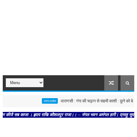
वाराणसी : गंगा की चढ़ान से सहमी काशी : छूने को बेताब खतरे की रेख
उत्तर-प्रदेश
ा । हृदय राखि कौशलपुर राजा।। -- मंगल भवन अमंगल हारी। द्रवहु सुदसरथ अजिर बिहारी ।। 