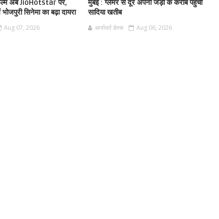
फिल्में अब JioHotstar पर,
मुंबई : ग्लैमर से दूर अपनी जड़ों के करीब पहुंचीं
ं भोजपुरी सिनेमा का बढ़ा दायरा
सादिया खतीब
Aug 07, 2026
आर्यावर्त डेस्क
Aug 06, 2026