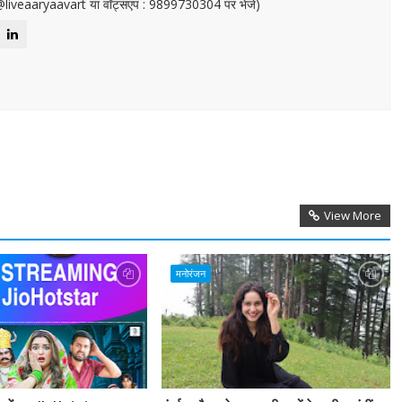
or@liveaaryaavart या वॉट्सएप : 9899730304 पर भेजें)
View More
मनोरंजन