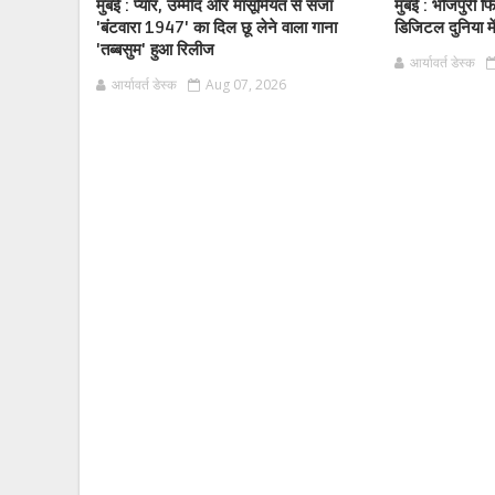
मुंबई : प्यार, उम्मीद और मासूमियत से सजा
मुंबई : भोजपुरी 
'बंटवारा 1947' का दिल छू लेने वाला गाना
डिजिटल दुनिया मे
'तब्बसुम' हुआ रिलीज
आर्यावर्त डेस्क
आर्यावर्त डेस्क
Aug 07, 2026