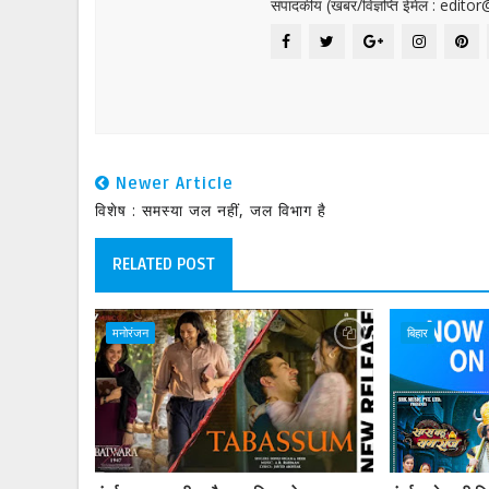
संपादकीय (खबर/विज्ञप्ति ईमेल : edit
Newer Article
विशेष : समस्या जल नहीं, जल विभाग है
RELATED POST
मनोरंजन
बिहार