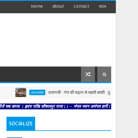
Home
About
Contact
404
वाराणसी : गंगा की चढ़ान से सहमी काशी : छूने को बेताब खतरे की रेखा
उत्तर-प्रदेश
काजा । हृदय राखि कौशलपुर राजा।। -- मंगल भवन अमंगल हारी। द्रवहु सुदसरथ अजिर बिहारी 
SOCIALIZE