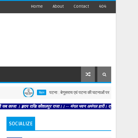
Home
About
Contact
404
पटना : बेगूसराय एवं पटना की घटनाओं पर स्वास्थ्य विभाग सख्त, दोनों जिलो
बिहार
। हृदय राखि कौशलपुर राजा।। -- मंगल भवन अमंगल हारी। द्रवहु सुदसरथ अजिर बिहारी ।। --
SOCIALIZE