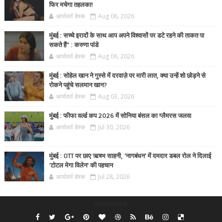
फिर मचेगा तहलका!
आर्यावर्त डेस्क
Aug 06, 2026
मुंबई : सच्चे इरादों के साथ आप अपने विश्वासों पर डटे रहने की ताकत पा
सकते हैं” : करुणा पांडे
आर्यावर्त डेस्क
Aug 06, 2026
मुंबई : सोहेल खान ने गुस्से में दरवाज़े पर मारी लात, क्या उन्हें शो छोड़ने से
रोकने पहुंचे सलमान खान?
आर्यावर्त डेस्क
Aug 03, 2026
मुंबई : फीफा वर्ल्ड कप 2026 में सोनिया बंसल का ग्लैमरस जलवा
आर्यावर्त डेस्क
Jul 30, 2026
मुंबई : OTT पर छाए ऋषभ साहनी, 'नागबंधन' में दमदार डबल रोल ने दिलाई
'टोटल मेगा विलेन' की पहचान
आर्यावर्त डेस्क
Jul 28, 2026
undefined