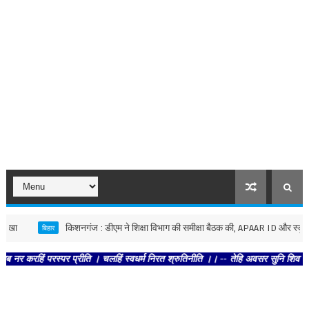
किशनगंज : डीएम ने शिक्षा विभाग की समीक्षा बैठक की, APAAR ID और स्कूल निर्म
बिहार
ं परस्पर प्रीति । चलहिं स्वधर्म निरत श्रुतिनीति ।। -- तेहि अवसर सुनि शिव धनु भंगा 