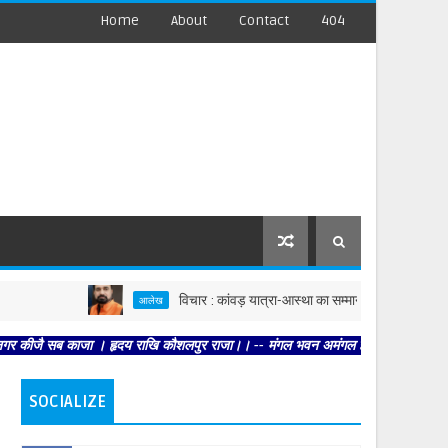
Home
About
Contact
404
विचार : कांवड़ यात्रा-आस्था का सम्मान, आमजन की परेशान, समाध
आलेख
 काजा । हृदय राखि कौशलपुर राजा।। -- मंगल भवन अमंगल हारी। द्रवहु सुदसरथ अजिर बिहारी
SOCIALIZE