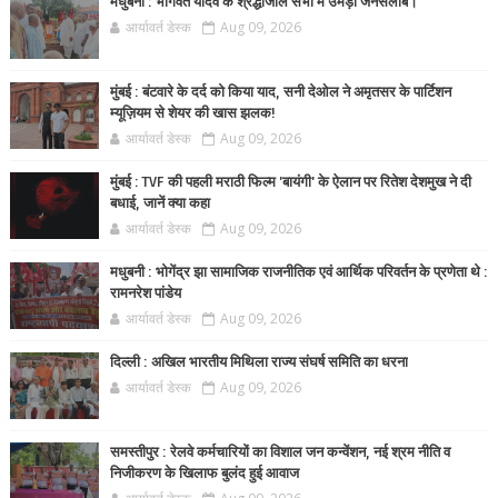
मधुबनी : भागवत यादव के श्रद्धांजलि सभा में उमड़ा जनसैलाब।
आर्यावर्त डेस्क
Aug 09, 2026
मुंबई : बंटवारे के दर्द को किया याद, सनी देओल ने अमृतसर के पार्टिशन
म्यूज़ियम से शेयर की खास झलक!
आर्यावर्त डेस्क
Aug 09, 2026
मुंबई : TVF की पहली मराठी फिल्म 'बायंगी' के ऐलान पर रितेश देशमुख ने दी
बधाई, जानें क्या कहा
आर्यावर्त डेस्क
Aug 09, 2026
मधुबनी : भोगेंद्र झा सामाजिक राजनीतिक एवं आर्थिक परिवर्तन के प्रणेता थे :
रामनरेश पांडेय
आर्यावर्त डेस्क
Aug 09, 2026
दिल्ली : अखिल भारतीय मिथिला राज्य संघर्ष समिति का धरना
आर्यावर्त डेस्क
Aug 09, 2026
समस्तीपुर : रेलवे कर्मचारियों का विशाल जन कन्वेंशन, नई श्रम नीति व
निजीकरण के खिलाफ बुलंद हुई आवाज