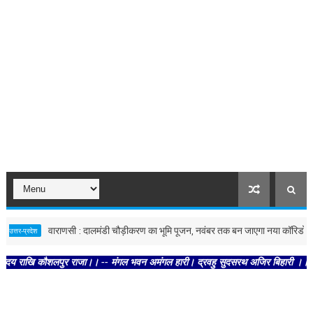
वाराणसी : दालमंडी चौड़ीकरण का भूमि पूजन, नवंबर तक बन जाएगा नया कॉरिडोर
बिहार
ुर राजा।। -- मंगल भवन अमंगल हारी। द्रवहु सुदसरथ अजिर बिहारी ।। -- सब नर करहिं परस्