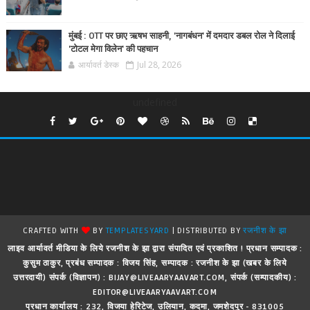
मुंबई : OTT पर छाए ऋषभ साहनी, 'नागबंधन' में दमदार डबल रोल ने दिलाई
'टोटल मेगा विलेन' की पहचान
आर्यावर्त डेस्क
Jul 28, 2026
undefined
CRAFTED WITH
BY
TEMPLATESYARD
| DISTRIBUTED BY
रजनीश के झा
लाइव आर्यावर्त मीडिया के लिये रजनीश के झा द्वारा संपादित एवं प्रकाशित ! प्रधान सम्पादक :
कुसुम ठाकुर, प्रबंध सम्पादक : विजय सिंह, सम्पादक : रजनीश के झा (खबर के लिये
उत्तरदायी) संपर्क (विज्ञापन) : BIJAY@LIVEAARYAAVART.COM, संपर्क (सम्पादकीय) :
EDITOR@LIVEAARYAAVART.COM
प्रधान कार्यालय : 232, विजया हेरिटेज, उलियान, कदमा, जमशेदपुर - 831005