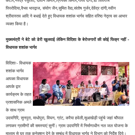
कटारे,नरेंद्र रघुवंशी, दीवान किरार,प्रियंका किरार,गौरव दांगी,डॉ शिवराज
पिपरोदिया,वैभव भारद्वाज, संयोग जैन,सुमित वैद्य,संतोष गुर्जर,देवेंद्र दांगी,नवीन
श्रीवास्तव आदि ने बधाई देते हुए विधायक शशांक भार्गव सहित वरिष्ठ नेतृत्व का आभार
व्यक्त किया है।
मुख्यमंत्री ने बेटे को डेरी खुलवाई लेकिन विदिशा के बेरोजगारों की कोई फिक्र नहीं -
विधायक शशांक भार्गव
विदिशाः- विधायक
शशांक भार्गव
आपका विधायक
आपके द्वार
कार्यक्रम के तहत
प्रशासनिक अमले
के साथ ग्राम
उदयगिरि, सुनपुरा, माधोपुरा, विघन, ग्रंट, करैया हवेली,सुआखेड़ी पहुंचे जहां चौपाल
लगाकर ग्रामीणों की समस्याएं सुनीं। ग्राम उदयगिरि में निर्माणाधीन नल जल योजना के
माध्यम से घर तक कनेक्शन देने के सम्बंध में विधायक भार्गव ने विभाग को निर्देश दिये।