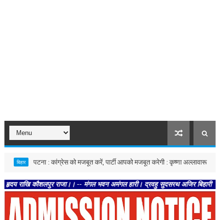
पटना : कांग्रेस को मजबूत करें, पार्टी आपको मजबूत करेगी : कृष्णा अल्लावारू
हार
बिहार
ि कौशलपुर राजा।। -- मंगल भवन अमंगल हारी। द्रवहु सुदसरथ अजिर बिहारी ।। -- सब नर करह