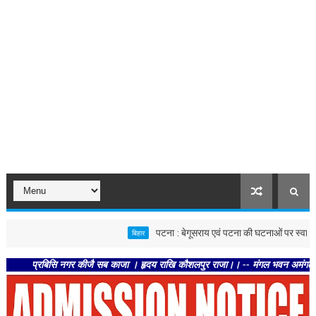
पटना : बेगूसराय एवं पटना की घटनाओं पर स्वास्थ्य विभाग सख्त
बिहार
्रबिसि नगर कीजै सब काजा । हृदय राखि कौशलपुर राजा।। -- मंगल भवन अमंगल हारी। द्रवहु 