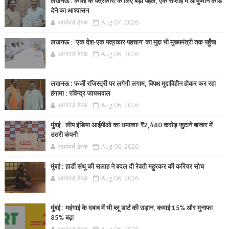
लखनऊ : काशी के पत्रकारों के लिए बड़ी पहल, एक सप्ताह में आयुष्मान कार्ड
देने का आश्वासन
आर्यावर्त डेस्क
Aug 07, 2026
लखनऊ : ‘एक देश-एक पत्रकार पहचान’ का मुद्दा भी मुख्यमंत्री तक पहुँचा
आर्यावर्त डेस्क
Aug 06, 2026
लखनऊ : फर्जी रजिस्ट्री पर लगेगी लगाम, विपक्ष मुद्दाविहीन होकर कर रहा
हंगामा : रविन्द्र जायसवाल
आर्यावर्त डेस्क
Aug 06, 2026
मुंबई : लीप इंडिया आईपीओ का धमाका! ₹2,480 करोड़ जुटाने बाजार में
उतरी कंपनी
आर्यावर्त डेस्क
Aug 06, 2026
मुंबई : हार्डी संधू की सलाह ने बदल दी रेवती महुरकर की करियर सोच
आर्यावर्त डेस्क
Aug 06, 2026
मुंबई : महंगाई के दबाव में भी ब्लू डार्ट की उड़ान, कमाई 15% और मुनाफा
85% बढ़ा