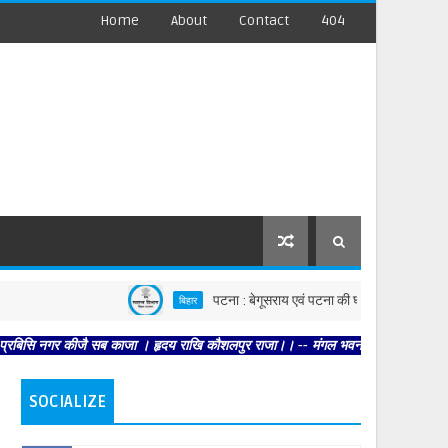
Home
About
Contact
404
पटना : बेगूसराय एवं पटना की घटनाओं पर स्वास्थ्य विभाग सख्त, द
बिहार
 कीजै सब काजा । हृदय राखि कौशलपुर राजा।। -- मंगल भवन अमंगल हारी। द्रवहु सुदसरथ अजि
SOCIALIZE