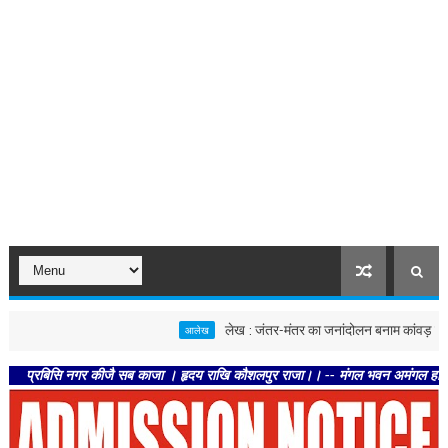
लेख : जंतर-मंतर का जनांदोलन बनाम कांवड़ यात्रा
आलेख
सि नगर कीजै सब काजा । हृदय राखि कौशलपुर राजा।। -- मंगल भवन अमंगल हारी। द्रवहु सुदस