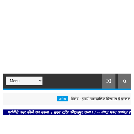
विशेष : हमारी सांस्कृतिक विरासत है हस्तकला
आलेख
्रबिसि नगर कीजै सब काजा । हृदय राखि कौशलपुर राजा।। -- मंगल भवन अमंगल हारी। द्रवहु 