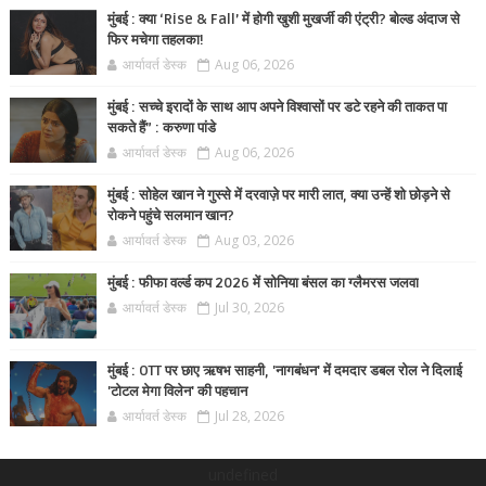
मुंबई : क्या ‘Rise & Fall’ में होगी खुशी मुखर्जी की एंट्री? बोल्ड अंदाज से
फिर मचेगा तहलका!
आर्यावर्त डेस्क
Aug 06, 2026
मुंबई : सच्चे इरादों के साथ आप अपने विश्वासों पर डटे रहने की ताकत पा
सकते हैं” : करुणा पांडे
आर्यावर्त डेस्क
Aug 06, 2026
मुंबई : सोहेल खान ने गुस्से में दरवाज़े पर मारी लात, क्या उन्हें शो छोड़ने से
रोकने पहुंचे सलमान खान?
आर्यावर्त डेस्क
Aug 03, 2026
मुंबई : फीफा वर्ल्ड कप 2026 में सोनिया बंसल का ग्लैमरस जलवा
आर्यावर्त डेस्क
Jul 30, 2026
मुंबई : OTT पर छाए ऋषभ साहनी, 'नागबंधन' में दमदार डबल रोल ने दिलाई
'टोटल मेगा विलेन' की पहचान
आर्यावर्त डेस्क
Jul 28, 2026
undefined