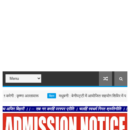
: कृष्णा अल्लावारू
मधुबनी : बेनीपट्टी में आयोजित सहयोग शिविर में पहुंचे उप वि
बिहार
री ।। -- सब नर करहिं परस्पर प्रीति । चलहिं स्वधर्म निरत श्रुतिनीति ।। -- तेहि अवसर