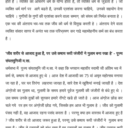
होते है । व्यक्ति का आचरण धर्म के योग्य होता है, तो व्यक्ति धर्म से जुडता है । जो
व्यक्ति धर्म मार्ग पर आगे बढते है, उनकी प्रशंसा करना चाहिये, उनको सहयोग देना
चाहिये । गुणीयों के गुणों की प्रशंसा करने वाला सम्यग् को संयम को निर्मल बनाता हे ।
एक भव की अंतराय भव-भव तक जीव को धर्म से विमुख करती हे । अंतराय देने वाला
व्यक्ति संसार सागर में अनंत भव तक परिभ्रमण कर गाढे महामोहनीय कर्म का बंध करता
है ।
’जीव शरीर से आजाद हुआ हैे, पर उसे कषाय रूपी जंजीरों ने गुलाम बना रखा हे’ - पूज्य
संयतमुनिजी म.सा.
धर्मसभा में पूज्य संयतमुनि जी म.सा. ने कहा कि भगवान महावीर स्वामी जी अंतिम भव में
कर्म से, कषाय से आजाद हुए थे । आज देश में आजादी का 75 वां अमृत महोत्सव मनाया
जा रहा है , घर घर तिरंगा लहराया जारहा है, सारे देश मे खुशियां मनाई जारही है । देश
अंग्रेजो का गुलाम था, गुलामी के समय हमारे पूर्वज गुलामी की जंजीरों से बंधे हुए थे ।
उस समय उनके दुखों को सुनकर हमारे रोंगटे खडे हो जाते हे । आज अंग्रेज छोड कर
चले गये पर हम पर अंग्रेजी छोड गये, जिसके हम आज भी गुलाम हे । जीव को गुलामी
पंसद नही है, वह आजाद रहना पसंद करता है । परन्तु क्या हम वास्तव में आजाद हुए है
? जीव शरीर से तो आजाद जरूर हुआ है, परन्तु उसे कषाय रूपी जंजीरों ने गुलाम बना
रखा है। जीव ने पुदगलों को बांध रखा है,वह पुदगलों का गुलाम है । जीव पुदगल रूपी