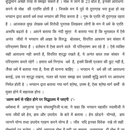
बुद्धिमान अच्छी तरह से समझा सकते है । मोक्ष में जाने के 23 बोल है, इनकी आराधना
करने से मोक्ष की प्राप्ति होती है । जिसके मन में पूर्व से दुराग्रह भरा हुआ हो वह
भगवान द्वारा बतायें धर्म तथा भगवान की निंदा करता है । गुरू के प्रति भी दुराग्रह रहता
है । आजकल कुछ लेखक धर्म विरोधी पुस्तक लिखकर लोगों के मन में धर्म के प्रति
अरूचि बढाते हे । आपने बताया कि नंदी सुत्र में बताया गया है कि भुतकाल में ऐसे
अनंत जीवो ने भगवान की आज्ञा के विरुद्ध बोलकर, विपरित आचरण कर संसार में
परिभ्रमण किया है । वर्तमान में ऐसा करने वाले भी परिभ्रमण कर रहे है । ऐसे व्यक्ति
सही आराधना नही करते है, विपरित श्रद्धा रखते है, ये अनंत काल तक संसार में
परिभ्रमण करते रहेगें । हमारा धर्म निग्रंथ धर्म है, इसमें किसी प्रकार की छूट नही है,
जेैसा धर्म में बताया गया है, वैसा ही मानना चाहिए । भगवान ने धर्म की जो आराधना
बताई, उस पर श्रद्धा रखना, गलत को गलत समझ कर उसकी शुद्धि करने पर आराधना
निर्मल होती हे । भगवान द्वारा बताया गया मार्ग श्रेष्ठ, उत्तम है, ऐसा श्रेष्ठ मार्ग कर्माेे से
मुक्त होने में सहायक होगा ।
’आत्म कर्म से रहित होने पर सिद्धालय में जाएगी ।’-
धर्मसभा में अणुवत्स पुज्य संयतमुुनिजी म.सा. ने कहा कि भगवान महावीर स्वामीजी ने
भव्य जीवों को हेय, ज्ञय और उपादेय के बारे में बताया । हेय छोडने योग्यहे, ज्ञय
जानने योग्य तथा उपादेय ग्रहण करने योग्य है । जीव यदि इनका विवेक रखे तो सही
मोक्षमार्ग पर चलेगा । कोई आहारक मोक्ष में नही जा सकता, अनाहारक ही मोक्ष में जा