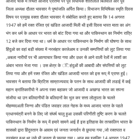
आजाद चौक में स्थित आजाद प्रतिमा पर पूर्व विधायक शांतिलाल बिलवाल और पूर्व
जिला अध्यक्ष दौलत भावसार ने पुष्पांजलि अर्पित किया। विभाजन विभिषिका स्मृति दिवस
विषय पर प्रमुख वक्ता दौलत भावसार ने संबोधित करते हुए बताया कि 14 अगस्त
1947 को हमें रक्त रंजित एवं खंडित आजादी मिली थी इसी दिवस भारत माता का अंग
भंग कर धर्म के आधार पर भारत को बांट दिया गया था और पाकिस्थान का निर्माण रात्रि
12 बजे कर दिया गया था। धर्म के आधार पर पाकिस्थान के निर्माण की घोषणा के साथ
हिंदुओ का वहां बडी संख्या में नरसंहार कत्लेआम व उनकी सम्पत्तियों को लुट लिया गया
,अबला नारीयों पर भी आत्याचार किया गया और उधर से आने वाली रेलों में लाशों का
अंबार भारत भेजा गया । उस क्षेत्र के ंिहंदुओं की आबादी और संपत्तियों को लुट
लिया गया और हमें रक्त रंजित और खंडित आजादी भारत को इस रूप् में प्राप्त हुई।
भावसार ने बताया कि ब्रिटिश साम्राज्यवाद के पतन के साथ आजादी की लडाई में कई
महान क्रांतिकारीयो ने अपना रक्त बहाकर जो आजादी व अखण्ड भारत का सपना
संजोंया था उन बलिदानीयों के बलिदानों केा भुल कर सत्ता लोलुपता के चलते
मोहम्मदअली जिन्ना और पंडित जवाहर लाल नेहरू के मध्य आजाद भारत के पहले
प्रधानमंत्री बनने के लिए जो संघर्ष चालु हुआ उसकी परिणीती तुष्टि करण के चलते
पाकिस्थान के निर्माण के रूप् में हमारे सामने आई है इस इतिहास केा तत्कालिन भारत के
शासको द्वारा हिंदुस्तान के आवाम एवं जनता जनार्दन से छुपाया गया ,जो रक्तपात व
नरसंहार हुआ था उसे भी जनता से छुपाया गया। आज हम इसलिए 14 अगस्त 1947