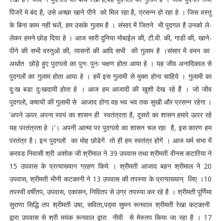
पिंजरें मे बंद है, उसे अच्छा खाने पीने को मिल रहा है, प्रसन्न हो रहा हे । जिस वस्तु
के बिना काम नही चलें, हम उसके गुलाम है । संसार में जितने भी पुदगल है उनको ले-
लेकर हमने छोड दिया हे । आज सारी दुनिया मोबाईल की, टी.वी. की, गाडी की, खाने-
पीने की सभी वस्तुओ की, व्यसनों की आदि सभी की गुलाम है ।संसार में वमन का
अर्थात छोड़े हुए पुदगलो का पुनः पुनः भक्षण होता आया हे । यह जीव अनादिकाल से
पुदगलों का गुलाम होता आया हे । हमें इस गुलामी से मुक्त होना चाहिये । गुलामी का
दुःख बडा दुःखदायी होता हे । आज हम आजादी की खुशी देख रहे हेै । जो जीव
पुदगलो, कषायों की गुलामी से आजाद होगा वह भव भव तक सुखी और प्रसन्न रहेगा ।
’अपने ऊपर अपना स्वयं का शासन ही स्वतंत्रता है, दूसरो का शासन हमारे ऊपर रहे
यह परतंत्रता हे ।’। अपनी आत्मा पर पुदगलो का शासन चल रहा है, इस कारण हम
परतंत्र है। इन पुदगलों का मोह छोडेगें तो ही हम स्वतंत्र होगें । आज घर्म सभा में
करवड निवासी श्री अशोक जी श्रीमाल ने 39 उपवास तथा श्रीमती वीनस कटारिया ने
15 उपवास के प्रत्याख्यान ग्रहण किये । श्रीमती आजाद बहन श्रीमाल ने 20
उपवास, श्रीमती भीनी कटकानी ने 13 उपवास की तपस्या के प्रत्याख्यान् लिए ।10
तपस्वी वर्षीतप, उपवास, एकासन, निवितप से उग्र तपस्या कर रहे है । श्रीमती पूर्णिमा
सुराणा सिद्धि तप श्रीमती उषा, सविता,पद्मा सुमन रूनवाल श्रीमती रेखा कटकानी
द्वारा उपवास से श्री मयंक रूनवाल द्वारा नीवी से मेरुतप किया जा रहा है । 17