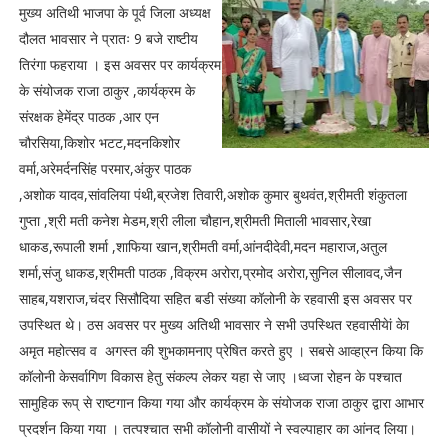
मुख्य अतिथी भाजपा के पूर्व जिला अध्यक्ष
दौलत भावसार ने प्रातः 9 बजे राष्टीय
तिरंगा फहराया । इस अवसर पर कार्यक्रम
के संयोजक राजा ठाकुर ,कार्यक्रम के
संरक्षक हेमेंद्र पाठक ,आर एन
चौरसिया,किशोर भटट,मदनकिशोर
वर्मा,अरेमर्दनसिंह परमार,अंकुर पाठक
,अशोक यादव,सांवलिया पंथी,ब्रजेश तिवारी,अशोक कुमार बुथवंत,श्रीमती शंकुतला
गुप्ता ,श्री मती कनेश मेडम,श्री लीला चौहान,श्रीमती मिताली भावसार,रेखा
धाकड,रूपाली शर्मा ,शाफिया खान,श्रीमती वर्मा,आंनदीदेवी,मदन महाराज,अतुल
शर्मा,संजु धाकड,श्रीमती पाठक ,विक्रम अरोरा,प्रमोद अरोरा,सुनिल सीलावद,जैन
साहब,यशराज,चंदर सिसौदिया सहित बडी संख्या कॉलोनी के रहवासी इस अवसर पर
उपस्थित थे। ठस अवसर पर मुख्य अतिथी भावसार ने सभी उपस्थित रहवासीयेां केा
अमृत महोत्सव व अगस्त की शुभकामनाए प्रेषित करते हुए । सबसे आव्हा्रन किया कि
कॉलोनी केसर्वागिण विकास हेतु संकल्प लेकर यहा से जाए ।ध्वजा रोहन के पश्चात
सामुहिक रूप् से राष्टगान किया गया और कार्यक्रम के संयोजक राजा ठाकुर द्वारा आभार
प्रदर्शन किया गया । तत्पश्चात सभी कॉलोनी वासीयों ने स्वल्पाहार का आंनद लिया।