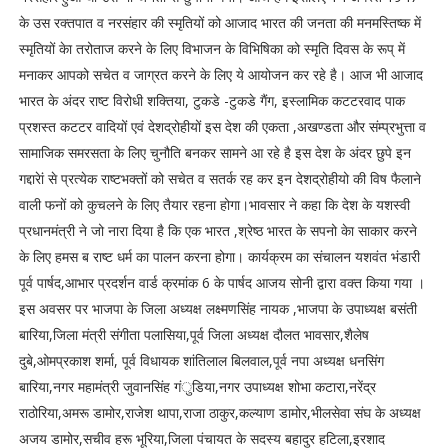
के उस रक्तपात व नरसंहार की स्मृतियों को आजाद भारत की जनता की मनमस्तिष्क में
स्मृतियों केा तरोताज करने के लिए विभाजन के विभिषिका को स्मृति दिवस के रूप् में
मनाकर आपको सचेत व जाग्रत करने के लिए ये आयोजन कर रहे है। आज भी आजाद
भारत के अंदर राष्ट विरोधी शक्तिया, टुकडे -टुकडे गैंग, इस्लामिक कटटरवाद पाक
प्रशस्त कटटर वादियों एवं देशद्रोहीयों इस देश की एकता ,अखण्डता और संम्प्रभुत्ता व
सामाजिक समरसता के लिए चुनौति बनकर सामने आ रहे है इस देश के अंदर छुपे इन
गद्दारेां से प्रत्येक राष्टभक्तों को सचेत व सतर्क रह कर इन देशद्रोहीयो की विष फैलाने
वाली फनों को कुचलने के लिए तैयार रहना होगा।भावसार ने कहा कि देश के यशस्वी
प्रधानमंत्री ने जो नारा दिया है कि एक भारत ,श्रेष्ठ भारत के सपनो केा साकार करने
के लिए हमस ब राष्ट धर्म का पालन करना होगा। कार्यक्रम का संचालन यशवंत भंडारी
पूर्व पार्षद,आभार प्रदर्शन वार्ड क्रमांक 6 के पार्षद आजय सोनी द्वारा वक्त किया गया ।
इस अवसर पर भाजपा के जिला अध्यक्ष लक्ष्मणसिंह नायक ,भाजपा के उपाध्यक्ष बसंती
बारिया,जिला मंत्री संगीता पलासिया,पूर्व जिला अध्यक्ष दौलत भावसार,शैलेष
दुबे,ओमप्रकाश शर्मा, पूर्व विधायक शांतिलाल बिलवाल,पूर्व नपा अध्यक्ष धनसिंग
बारिया,नगर महामंत्री जुवानसिंह गंुडिया,नगर उपाध्यक्ष शोभा कटारा,नरेंद्र
राठोरिया,अमरू डामोर,राजेश थापा,राजा ठाकुर,कल्याण डामोर,भीलसेवा संघ के अध्यक्ष
अजय डामोर,सचीव हरू भूरिया,जिला पंचायत के सदस्य बहादुर हटिला,इरशाद