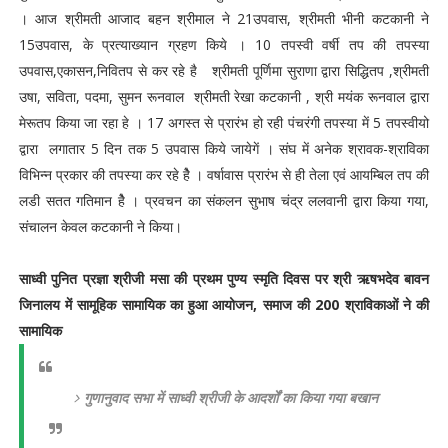
। आज श्रीमती आजाद बहन श्रीमाल ने 21उपवास, श्रीमती भीनी कटकानी ने
15उपवास, के प्रत्याख्यान ग्रहण किये । 10 तपस्वी वर्षी तप की तपस्या
उपवास,एकासन,निवितप से कर रहे है श्रीमती पूर्णिमा सुराणा द्वारा सिद्धितप ,श्रीमती
उषा, सविता, पदमा, सुमन रूनवाल श्रीमती रेखा कटकानी , श्री मयंक रूनवाल द्वारा
मेरूतप किया जा रहा हे । 17 अगस्त से प्रारंभ हो रही पंचरंगी तपस्या में 5 तपस्वीयो
द्वारा लगातार 5 दिन तक 5 उपवास किये जायेगें । संघ में अनेक श्रावक-श्राविका
विभिन्न प्रकार की तपस्या कर रहे हेै । वर्षावास प्रारंभ से ही तेला एवं आयम्बिल तप की
लडी सतत गतिमान हैे । प्रवचन का संकलन सुभाष चंद्र ललवानी द्वारा किया गया,
संचालन केवल कटकानी ने किया।
साध्वी पुनित प्रज्ञा श्रीजी मसा की प्रथम पुण्य स्मृति दिवस पर श्री ऋषभदेव बावन
जिनालय में सामूहिक सामायिक का हुआ आयोजन, समाज की 200 श्राविकाओं ने की
सामायिक
गुणानुवाद सभा में साध्वी श्रीजी के आदर्शों का किया गया बखान