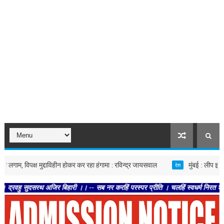
मुद्दाविहीन होकर कर रहा हंगामा : रविन्द्र जायसवाल
मुंबई : लीप इंडिया आईपीओ का 
देश
िर बिहारी ।। -- सब नर करहिं परस्पर प्रीति । चलहिं स्वधर्म निरत श्रुतिनीति ।। -- ते