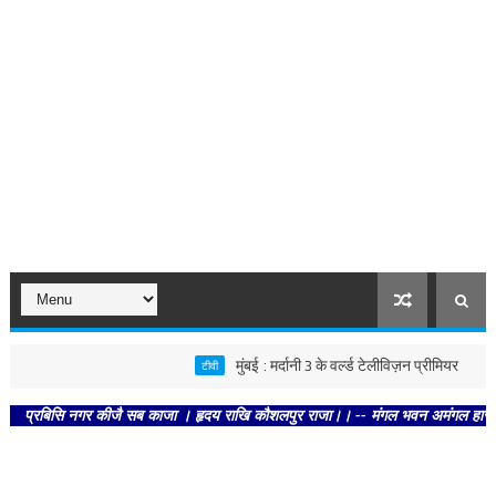
मुंबई : मर्दानी 3 के वर्ल्ड टेलीविज़न प्रीमियर
टीवी
मध्य प्रदे
बिसि नगर कीजै सब काजा । हृदय राखि कौशलपुर राजा।। -- मंगल भवन अमंगल हारी। द्रवहु सु