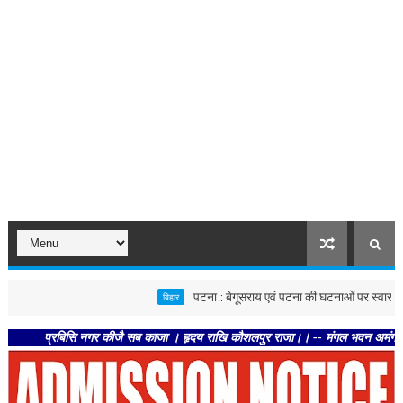
पटना : बेगूसराय एवं पटना की घटनाओं पर स्वास्थ्य विभाग सख्त
बिहार
प्रबिसि नगर कीजै सब काजा । हृदय राखि कौशलपुर राजा।। -- मंगल भवन अमंगल हारी। द्रवहु