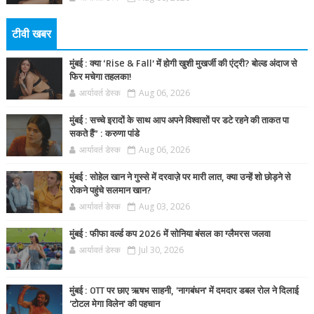
टीवी खबर
मुंबई : क्या ‘Rise & Fall’ में होगी खुशी मुखर्जी की एंट्री? बोल्ड अंदाज से
फिर मचेगा तहलका!
आर्यावर्त डेस्क
Aug 06, 2026
मुंबई : सच्चे इरादों के साथ आप अपने विश्वासों पर डटे रहने की ताकत पा
सकते हैं” : करुणा पांडे
आर्यावर्त डेस्क
Aug 06, 2026
मुंबई : सोहेल खान ने गुस्से में दरवाज़े पर मारी लात, क्या उन्हें शो छोड़ने से
रोकने पहुंचे सलमान खान?
आर्यावर्त डेस्क
Aug 03, 2026
मुंबई : फीफा वर्ल्ड कप 2026 में सोनिया बंसल का ग्लैमरस जलवा
आर्यावर्त डेस्क
Jul 30, 2026
मुंबई : OTT पर छाए ऋषभ साहनी, 'नागबंधन' में दमदार डबल रोल ने दिलाई
'टोटल मेगा विलेन' की पहचान