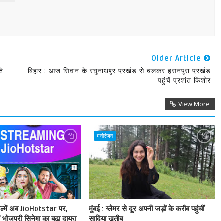
Older Article
ति
बिहार : आज सिवान के रघुनाथपुर प्रखंड से चलकर हसनपुरा प्रखंड
पहुंचें प्रशांत किशोर
View More
मनोरंजन
फिल्में अब JioHotstar पर,
मुंबई : ग्लैमर से दूर अपनी जड़ों के करीब पहुंचीं
ं भोजपुरी सिनेमा का बढ़ा दायरा
सादिया खतीब