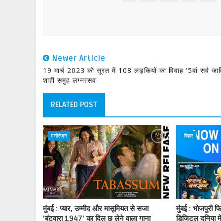
Newer Article
19 मार्च 2023 को सूरत में 108 लड़कियों का विवाह '5वां सर्व जा
शाही समुह लग्नत्सव'
RELATED POST
मनोरंजन
बिहार
मुंबई : प्यार, उम्मीद और मासूमियत से सजा
मुंबई : भोजपुरी 
'बंटवारा 1947' का दिल छू लेने वाला गाना
डिजिटल दुनिया मे