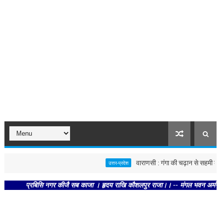
वाराणसी : गंगा की चढ़ान से सहमी काशी : छ
उत्तर-प्रदेश
प्रबिसि नगर कीजै सब काजा । हृदय राखि कौशलपुर राजा।। -- मंगल भवन अमंगल हारी। द्