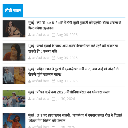
टीवी खबर
मुंबई : क्या ‘Rise & Fall’ में होगी खुशी मुखर्जी की एंट्री? बोल्ड अंदाज से
फिर मचेगा तहलका!
आर्यावर्त डेस्क
Aug 06, 2026
मुंबई : सच्चे इरादों के साथ आप अपने विश्वासों पर डटे रहने की ताकत पा
सकते हैं” : करुणा पांडे
आर्यावर्त डेस्क
Aug 06, 2026
मुंबई : सोहेल खान ने गुस्से में दरवाज़े पर मारी लात, क्या उन्हें शो छोड़ने से
रोकने पहुंचे सलमान खान?
आर्यावर्त डेस्क
Aug 03, 2026
मुंबई : फीफा वर्ल्ड कप 2026 में सोनिया बंसल का ग्लैमरस जलवा
आर्यावर्त डेस्क
Jul 30, 2026
मुंबई : OTT पर छाए ऋषभ साहनी, 'नागबंधन' में दमदार डबल रोल ने दिलाई
'टोटल मेगा विलेन' की पहचान
आर्यावर्त डेस्क
Jul 28, 2026