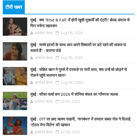
टीवी खबर
मुंबई : क्या ‘Rise & Fall’ में होगी खुशी मुखर्जी की एंट्री? बोल्ड अंदाज से
फिर मचेगा तहलका!
आर्यावर्त डेस्क
Aug 06, 2026
मुंबई : सच्चे इरादों के साथ आप अपने विश्वासों पर डटे रहने की ताकत पा
सकते हैं” : करुणा पांडे
आर्यावर्त डेस्क
Aug 06, 2026
मुंबई : सोहेल खान ने गुस्से में दरवाज़े पर मारी लात, क्या उन्हें शो छोड़ने से
रोकने पहुंचे सलमान खान?
आर्यावर्त डेस्क
Aug 03, 2026
मुंबई : फीफा वर्ल्ड कप 2026 में सोनिया बंसल का ग्लैमरस जलवा
आर्यावर्त डेस्क
Jul 30, 2026
मुंबई : OTT पर छाए ऋषभ साहनी, 'नागबंधन' में दमदार डबल रोल ने दिलाई
'टोटल मेगा विलेन' की पहचान
आर्यावर्त डेस्क
Jul 28, 2026