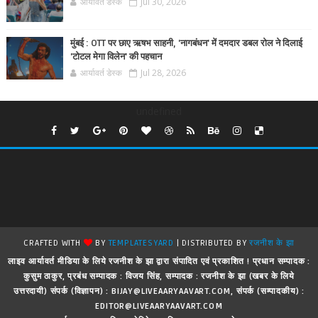
आर्यावर्त डेस्क
Jul 30, 2026
मुंबई : OTT पर छाए ऋषभ साहनी, 'नागबंधन' में दमदार डबल रोल ने दिलाई
'टोटल मेगा विलेन' की पहचान
आर्यावर्त डेस्क
Jul 28, 2026
undefined
CRAFTED WITH
BY
TEMPLATESYARD
| DISTRIBUTED BY
रजनीश के झा
लाइव आर्यावर्त मीडिया के लिये रजनीश के झा द्वारा संपादित एवं प्रकाशित ! प्रधान सम्पादक :
कुसुम ठाकुर, प्रबंध सम्पादक : विजय सिंह, सम्पादक : रजनीश के झा (खबर के लिये
उत्तरदायी) संपर्क (विज्ञापन) : BIJAY@LIVEAARYAAVART.COM, संपर्क (सम्पादकीय) :
EDITOR@LIVEAARYAAVART.COM