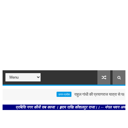
राहुल गांधी की प्रयागराज यात्रा से पहले पोस्
उत्तर-प्रदेश
प्रबिसि नगर कीजै सब काजा । हृदय राखि कौशलपुर राजा।। -- मंगल भवन अमंगल हारी। द्र