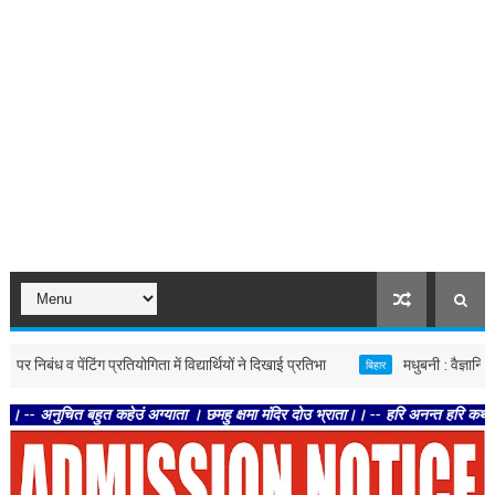
पेंटिंग प्रतियोगिता में विद्यार्थियों ने दिखाई प्रतिभा
मधुबनी : वैज्ञानिक तकनीक
बिहार
हुत कहेउं अग्याता । छमहु क्षमा मंदिर दोउ भ्राता।। -- हरि अनन्त हरि कथा अनन्ता। कहह