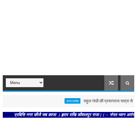
राहुल गांधी की प्रयागराज यात्रा से पहले पो
उत्तर-प्रदेश
प्रबिसि नगर कीजै सब काजा । हृदय राखि कौशलपुर राजा।। -- मंगल भवन अमंगल हारी। द्रवह