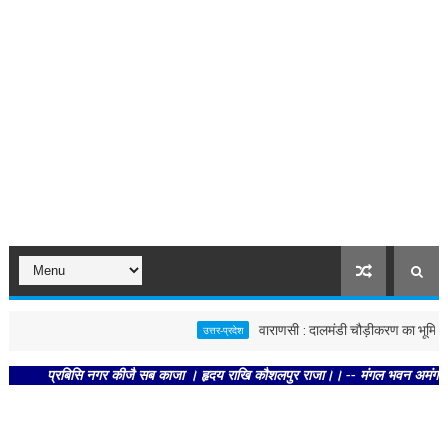
वाराणसी : दालमंडी चौड़ीकरण का भूमि पूजन, 
उत्तर-प्रदेश
प्रबिसि नगर कीजै सब काजा । हृदय राखि कौशलपुर राजा।। -- मंगल भवन अमंगल हारी। द्रव