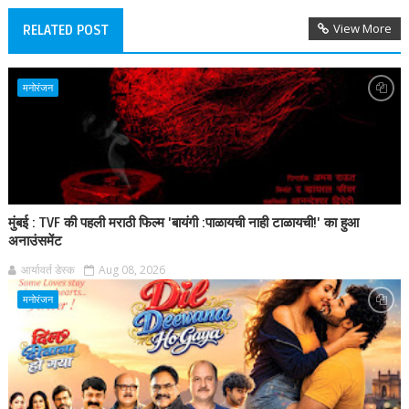
View More
RELATED POST
मनोरंजन
मुंबई : TVF की पहली मराठी फिल्म 'बायंगी :पाळायची नाही टाळायची!' का हुआ
अनाउंसमेंट
आर्यावर्त डेस्क
Aug 08, 2026
मनोरंजन