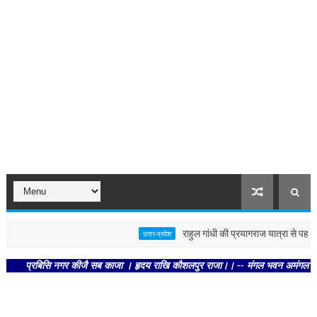
राहुल गांधी की प्रयागराज यात्रा से पहले पोस्
उत्तर-प्रदेश
प्रबिसि नगर कीजै सब काजा । हृदय राखि कौशलपुर राजा।। -- मंगल भवन अमंगल हारी। द्रवहु