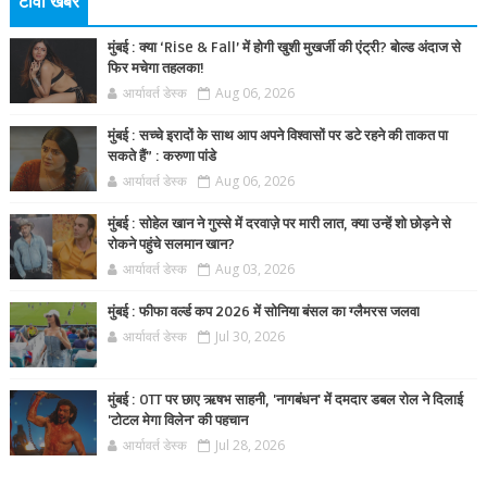
टीवी खबर
मुंबई : क्या ‘Rise & Fall’ में होगी खुशी मुखर्जी की एंट्री? बोल्ड अंदाज से
फिर मचेगा तहलका!
आर्यावर्त डेस्क
Aug 06, 2026
मुंबई : सच्चे इरादों के साथ आप अपने विश्वासों पर डटे रहने की ताकत पा
सकते हैं” : करुणा पांडे
आर्यावर्त डेस्क
Aug 06, 2026
मुंबई : सोहेल खान ने गुस्से में दरवाज़े पर मारी लात, क्या उन्हें शो छोड़ने से
रोकने पहुंचे सलमान खान?
आर्यावर्त डेस्क
Aug 03, 2026
मुंबई : फीफा वर्ल्ड कप 2026 में सोनिया बंसल का ग्लैमरस जलवा
आर्यावर्त डेस्क
Jul 30, 2026
मुंबई : OTT पर छाए ऋषभ साहनी, 'नागबंधन' में दमदार डबल रोल ने दिलाई
'टोटल मेगा विलेन' की पहचान
आर्यावर्त डेस्क
Jul 28, 2026