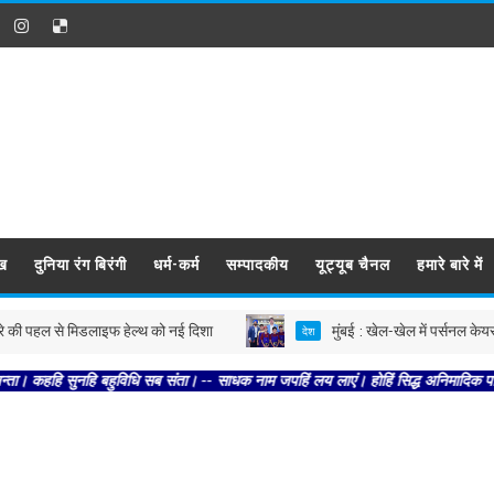
ख
दुनिया रंग बिरंगी
धर्म-कर्म
सम्पादकीय
यूट्यूब चैनल
हमारे बारे में
पहल से मिडलाइफ हेल्थ को नई दिशा
मुंबई : खेल-खेल में पर्सनल केयर की दुनिय
देश
सुनहि बहुविधि सब संता। -- साधक नाम जपहिं लय लाएं। होहिं सिद्ध अनिमादिक पाएं।। -- अ