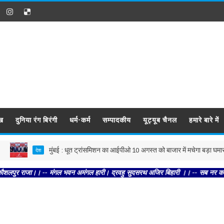
ख
दुनिया रंग बिरंगी
धर्म-कर्म
सम्पादकीय
यूट्यूब चैनल
हमारे बारे में
मुंबई : धूत ट्रांसमिशन का आईपीओ 10 अगस्त को बाजार में मचेगा बड़ा घमासान
देश
राजा।। -- मंगल भवन अमंगल हारी। द्रवहु सुदसरथ अजिर बिहारी ।। -- सब नर करहिं परस्पर 