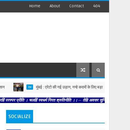
Home
About
Contact
404
मुंबई : एरेटो की नई उड़ान, नन्हे कदमों के लिए बड़ा फैशन स्टेटमेंट
देश
प्रीति । चलहिं स्वधर्म निरत श्रुतिनीति ।। -- तेहि अवसर सुनि शिव धनु भंगा । आयउ भृग
SOCIALIZE