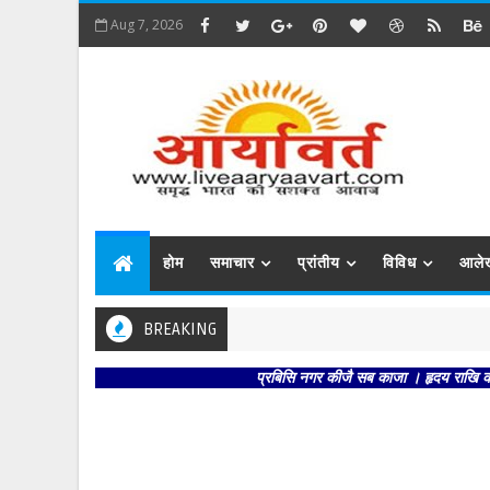
Aug 7, 2026
होम
समाचार
प्रांतीय
विविध
आले
BREAKING
प्रबिसि नगर कीजै सब काजा । हृदय राखि कौशलपुर 