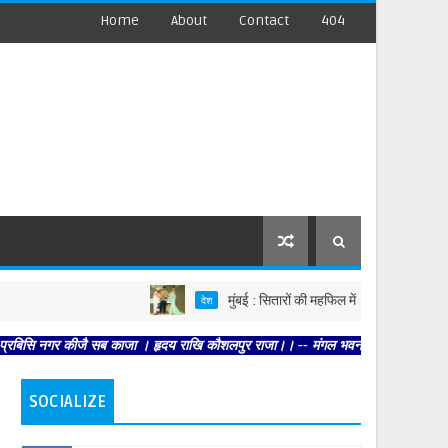
Home
About
Contact
404
मुंबई : सितारों की महफिल में डॉ. खोजा का जलवा
देश
 नगर कीजै सब काजा । हृदय राखि कौशलपुर राजा।। -- मंगल भवन अमंगल हारी। द्रवहु सुदसरथ
SOCIALIZE