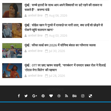
मुंबई : सच्चे इरादों के साथ आप अपने विश्वासों पर डटे रहने की ताकत पा
सकते हैं” : करुणा पांडे
आर्यावर्त डेस्क
Aug 06, 2026
मुंबई : सोहेल खान ने गुस्से में दरवाज़े पर मारी लात, क्या उन्हें शो छोड़ने से
रोकने पहुंचे सलमान खान?
आर्यावर्त डेस्क
Aug 03, 2026
मुंबई : फीफा वर्ल्ड कप 2026 में सोनिया बंसल का ग्लैमरस जलवा
आर्यावर्त डेस्क
Jul 30, 2026
मुंबई : OTT पर छाए ऋषभ साहनी, 'नागबंधन' में दमदार डबल रोल ने दिलाई
'टोटल मेगा विलेन' की पहचान
आर्यावर्त डेस्क
Jul 28, 2026
undefined