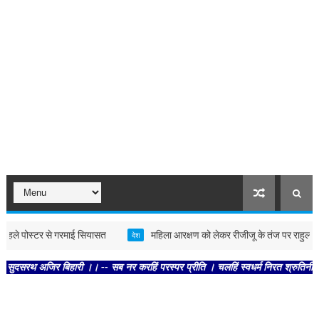
े पोस्टर से गरमाई सियासत
महिला आरक्षण को लेकर रीजीजू के तंज पर राहुल ने कहा, इस
देश
अजिर बिहारी ।। -- सब नर करहिं परस्पर प्रीति । चलहिं स्वधर्म निरत श्रुतिनीति ।। -- 