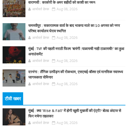
वाराणसी : काकोरी के अमर शहीदों को काशी का नमन
आर्यावर्त डेस्क
Aug 08, 2026
समस्तीपुर : सकारात्मक वार्ता के बाद भाकपा माले का 10 अगस्त को नगर
परिषद कार्यालय घेराव स्थगित
आर्यावर्त डेस्क
Aug 08, 2026
मुंबई : TVF की पहली मराठी फिल्म 'बायंगी :पाळायची नाही टाळायची!' का हुआ
अनाउंसमेंट
आर्यावर्त डेस्क
Aug 08, 2026
दरभंगा : लैंगिक उत्पीड़न की रोकथाम, एसएचई-बॉक्स एवं मानसिक स्वास्थ्य
जागरूकता सेमिनार
आर्यावर्त डेस्क
Aug 08, 2026
टीवी खबर
मुंबई : क्या ‘Rise & Fall’ में होगी खुशी मुखर्जी की एंट्री? बोल्ड अंदाज से
फिर मचेगा तहलका!
आर्यावर्त डेस्क
Aug 06, 2026