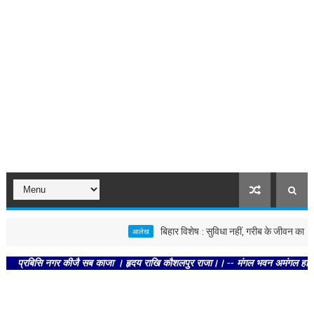
बिहार विशेष : सुविधा नहीं, गरीब के जीवन का आधार है
आलेख
रबिसि नगर कीजै सब काजा । हृदय राखि कौशलपुर राजा।। -- मंगल भवन अमंगल हारी। द्रवहु स