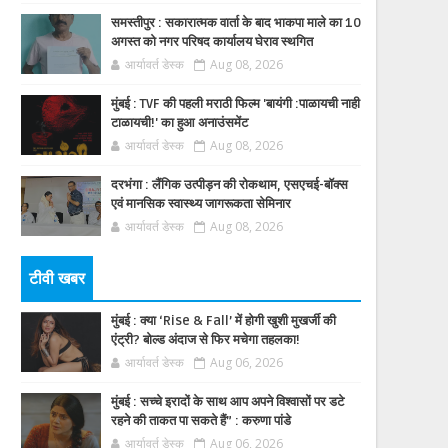
समस्तीपुर : सकारात्मक वार्ता के बाद भाकपा माले का 10
अगस्त को नगर परिषद कार्यालय घेराव स्थगित
आर्यावर्त डेस्क
Aug 08, 2026
मुंबई : TVF की पहली मराठी फिल्म 'बायंगी :पाळायची नाही
टाळायची!' का हुआ अनाउंसमेंट
आर्यावर्त डेस्क
Aug 08, 2026
दरभंगा : लैंगिक उत्पीड़न की रोकथाम, एसएचई-बॉक्स
एवं मानसिक स्वास्थ्य जागरूकता सेमिनार
आर्यावर्त डेस्क
Aug 08, 2026
टीवी खबर
मुंबई : क्या ‘Rise & Fall’ में होगी खुशी मुखर्जी की
एंट्री? बोल्ड अंदाज से फिर मचेगा तहलका!
आर्यावर्त डेस्क
Aug 06, 2026
मुंबई : सच्चे इरादों के साथ आप अपने विश्वासों पर डटे
रहने की ताकत पा सकते हैं” : करुणा पांडे
आर्यावर्त डेस्क
Aug 06, 2026