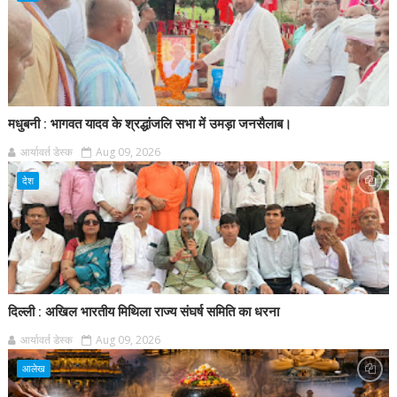
मधुबनी : भागवत यादव के श्रद्धांजलि सभा में उमड़ा जनसैलाब।
आर्यावर्त डेस्क
Aug 09, 2026
देश
दिल्ली : अखिल भारतीय मिथिला राज्य संघर्ष समिति का धरना
आर्यावर्त डेस्क
Aug 09, 2026
आलेख