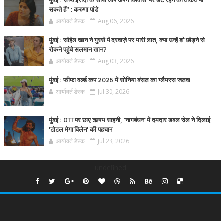
मुंबई : सच्चे इरादों के साथ आप अपने विश्वासों पर डटे रहने की ताकत पा
सकते हैं” : करुणा पांडे
आर्यावर्त डेस्क
Aug 06, 2026
मुंबई : सोहेल खान ने गुस्से में दरवाज़े पर मारी लात, क्या उन्हें शो छोड़ने से
रोकने पहुंचे सलमान खान?
आर्यावर्त डेस्क
Aug 03, 2026
मुंबई : फीफा वर्ल्ड कप 2026 में सोनिया बंसल का ग्लैमरस जलवा
आर्यावर्त डेस्क
Jul 30, 2026
मुंबई : OTT पर छाए ऋषभ साहनी, 'नागबंधन' में दमदार डबल रोल ने दिलाई
'टोटल मेगा विलेन' की पहचान
आर्यावर्त डेस्क
Jul 28, 2026
undefined