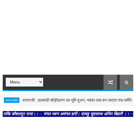
वाराणसी : दालमंडी चौड़ीकरण का भूमि पूजन, नवंबर तक बन जाएगा नया कॉरिडोर
प्रदेश
शलपुर राजा।। -- मंगल भवन अमंगल हारी। द्रवहु सुदसरथ अजिर बिहारी ।। -- सब नर करहिं प