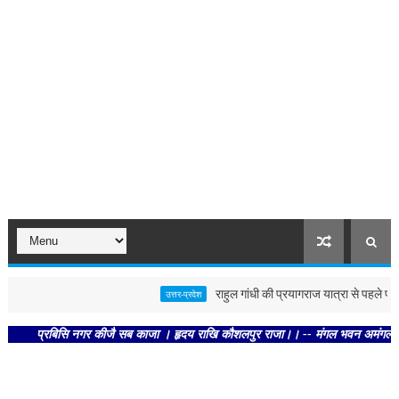
राहुल गांधी की प्रयागराज यात्रा से पहले पोस्टर स
उत्तर-प्रदेश
प्रबिसि नगर कीजै सब काजा । हृदय राखि कौशलपुर राजा।। -- मंगल भवन अमंगल हारी। द्रवह