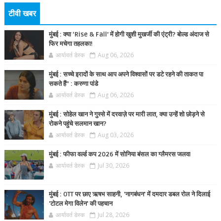
टीवी खबर
मुंबई : क्या ‘Rise & Fall’ में होगी खुशी मुखर्जी की एंट्री? बोल्ड अंदाज से
फिर मचेगा तहलका!
आर्यावर्त डेस्क
Aug 06, 2026
मुंबई : सच्चे इरादों के साथ आप अपने विश्वासों पर डटे रहने की ताकत पा
सकते हैं” : करुणा पांडे
आर्यावर्त डेस्क
Aug 06, 2026
मुंबई : सोहेल खान ने गुस्से में दरवाज़े पर मारी लात, क्या उन्हें शो छोड़ने से
रोकने पहुंचे सलमान खान?
आर्यावर्त डेस्क
Aug 03, 2026
मुंबई : फीफा वर्ल्ड कप 2026 में सोनिया बंसल का ग्लैमरस जलवा
आर्यावर्त डेस्क
Jul 30, 2026
मुंबई : OTT पर छाए ऋषभ साहनी, 'नागबंधन' में दमदार डबल रोल ने दिलाई
'टोटल मेगा विलेन' की पहचान
आर्यावर्त डेस्क
Jul 28, 2026