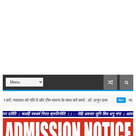
ं, नवाचार को गति दें और टीम भावना के साथ करें कार्य : डॉ. अनुप दास
मधुबनी : सीपी
बिहार
चलहिं स्वधर्म निरत श्रुतिनीति ।। -- तेहि अवसर सुनि शिव धनु भंगा । आयउ भृगुकुल कमल 