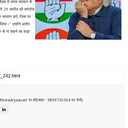
बैठक में भारत मतदान से
े 29 अप्रैल को कांग्रेस
फ मतदान करे, जिस पर
 लिया।" उन्होंने आरोप
े से ना कहने का कड़ा
or@liveaaryaavart या वॉट्सएप : 9899730304 पर भेजें)