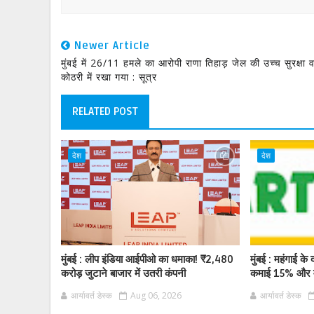
Newer Article
मुंबई में 26/11 हमले का आरोपी राणा तिहाड़ जेल की उच्च सुरक्षा व
कोठरी में रखा गया : सूत्र
RELATED POST
देश
देश
मुंबई : लीप इंडिया आईपीओ का धमाका! ₹2,480
मुंबई : महंगाई के द
करोड़ जुटाने बाजार में उतरी कंपनी
कमाई 15% और म
आर्यावर्त डेस्क
Aug 06, 2026
आर्यावर्त डेस्क