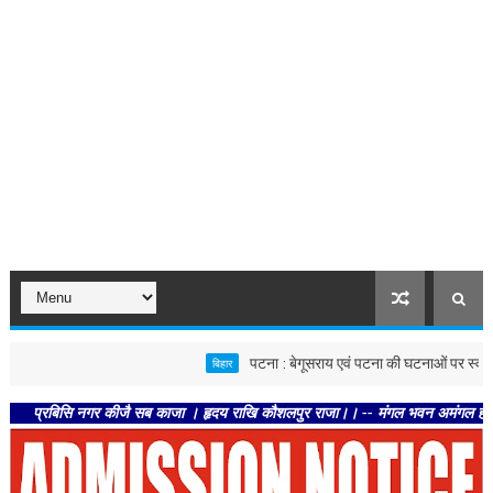
पटना : बेगूसराय एवं पटना की घटनाओं पर स्वास्थ्य विभाग सख
बिहार
बिसि नगर कीजै सब काजा । हृदय राखि कौशलपुर राजा।। -- मंगल भवन अमंगल हारी। द्रवहु सु