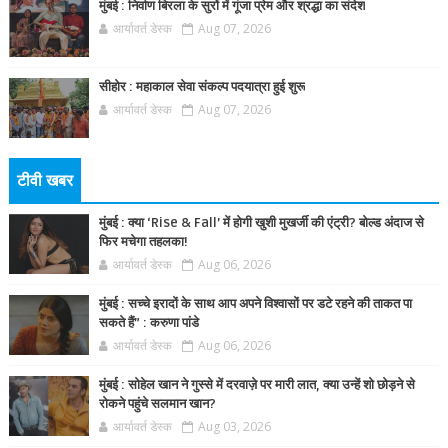
मुंबई : निर्वाण बिरला के सुरों में गूंजा प्रेम और श्रद्धा का संदेश
आर्यावर्त डेस्क
Aug 07, 2026
सीहोर : महाकाल सेवा संकल्प पदयात्रा हुई शुरू
आर्यावर्त डेस्क
Aug 07, 2026
टीवी खबर
मुंबई : क्या ‘Rise & Fall’ में होगी खुशी मुखर्जी की एंट्री? बोल्ड अंदाज से
फिर मचेगा तहलका!
आर्यावर्त डेस्क
Aug 06, 2026
मुंबई : सच्चे इरादों के साथ आप अपने विश्वासों पर डटे रहने की ताकत पा
सकते हैं” : करुणा पांडे
आर्यावर्त डेस्क
Aug 06, 2026
मुंबई : सोहेल खान ने गुस्से में दरवाज़े पर मारी लात, क्या उन्हें शो छोड़ने से
रोकने पहुंचे सलमान खान?
आर्यावर्त डेस्क
Aug 03, 2026