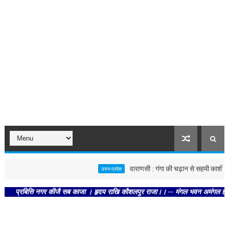
वाराणसी : गंगा की चढ़ान से सहमी काशी : छूने क
उत्तर-प्रदेश
्रबिसि नगर कीजै सब काजा । हृदय राखि कौशलपुर राजा।। -- मंगल भवन अमंगल हारी। द्रवहु 