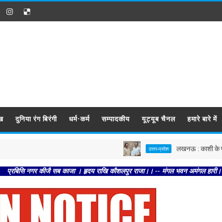
ख
दुनिया रंग बिरंगी
धर्म-कर्म
सम्पादकीय
यूट्यूब चैनल
हमारे बारे में
लखनऊ : काशी के पत्रकारों के ल
उत्तर-प्रदेश
गर कीजै सब काजा । हृदय राखि कौशलपुर राजा।। -- मंगल भवन अमंगल हारी। द्रवहु सुदसरथ अ