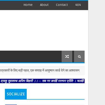
Home
About
Contact
404
िए बड़ी पहल, एक सप्ताह में आयुष्मान कार्ड देने का आश्वासन
लखनऊ 
उत्तर-प्रदेश
जिर बिहारी ।। -- सब नर करहिं परस्पर प्रीति । चलहिं स्वधर्म निरत श्रुतिनीति ।। -- त
SOCIALIZE