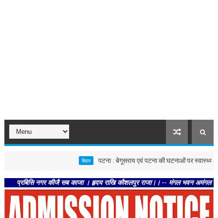
पटना : बेगूसराय एवं पटना की घटनाओं पर स्वास्थ्य विभाग सख्त, द
बिहार
बिसि नगर कीजै सब काजा । हृदय राखि कौशलपुर राजा।। -- मंगल भवन अमंगल हारी। द्रवहु सु