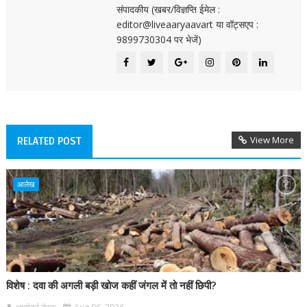
संपादकीय (खबर/विज्ञप्ति ईमेल :
editor@liveaaryaavart या वॉट्सएप :
9899730304 पर भेजें)
View More
RELATED POST
आलेख
विशेष : दवा की अगली बड़ी खोज कहीं जंगल में तो नहीं छिपी?