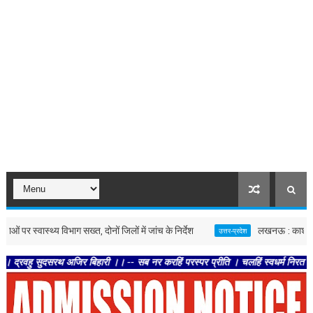
ास्थ्य विभाग सख्त, दोनों जिलों में जांच के निर्देश
लखनऊ : काशी के पत्रकारों
उत्तर-प्रदेश
दसरथ अजिर बिहारी ।। -- सब नर करहिं परस्पर प्रीति । चलहिं स्वधर्म निरत श्रुतिनीति ।