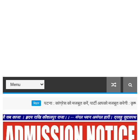
पटना : कांग्रेस को मजबूत करें, पार्टी आपको मजबूत करेगी : कृष्णा अल्लावारू
बिहार
ा । हृदय राखि कौशलपुर राजा।। -- मंगल भवन अमंगल हारी। द्रवहु सुदसरथ अजिर बिहारी ।। 