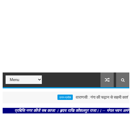
वाराणसी : गंगा की चढ़ान से सहमी काशी : छूने क
उत्तर-प्रदेश
प्रबिसि नगर कीजै सब काजा । हृदय राखि कौशलपुर राजा।। -- मंगल भवन अमंगल हारी। द्रव