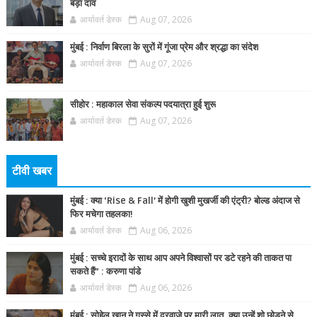
बड़ा दांव
आर्यावर्त डेस्क
Aug 07, 2026
मुंबई : निर्वाण बिरला के सुरों में गूंजा प्रेम और श्रद्धा का संदेश
आर्यावर्त डेस्क
Aug 07, 2026
सीहोर : महाकाल सेवा संकल्प पदयात्रा हुई शुरू
आर्यावर्त डेस्क
Aug 07, 2026
टीवी खबर
मुंबई : क्या ‘Rise & Fall’ में होगी खुशी मुखर्जी की एंट्री? बोल्ड अंदाज से
फिर मचेगा तहलका!
आर्यावर्त डेस्क
Aug 06, 2026
मुंबई : सच्चे इरादों के साथ आप अपने विश्वासों पर डटे रहने की ताकत पा
सकते हैं” : करुणा पांडे
आर्यावर्त डेस्क
Aug 06, 2026
मुंबई : सोहेल खान ने गुस्से में दरवाज़े पर मारी लात, क्या उन्हें शो छोड़ने से