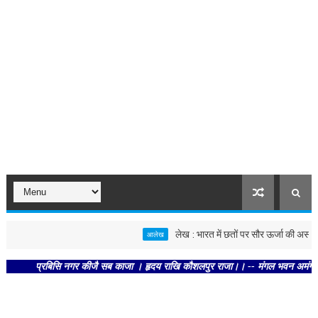
लेख : भारत में छतों पर सौर ऊर्जा की असली ताकत
आलेख
प्रबिसि नगर कीजै सब काजा । हृदय राखि कौशलपुर राजा।। -- मंगल भवन अमंगल हारी। द्रव