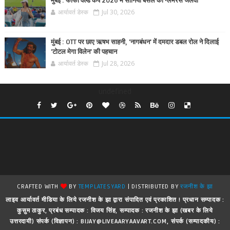
मुंबई : फीफा वर्ल्ड कप 2026 में सोनिया बंसल का ग्लैमरस जलवा
आर्यावर्त डेस्क
Jul 30, 2026
मुंबई : OTT पर छाए ऋषभ साहनी, 'नागबंधन' में दमदार डबल रोल ने दिलाई
'टोटल मेगा विलेन' की पहचान
आर्यावर्त डेस्क
Jul 28, 2026
undefined
CRAFTED WITH
BY
TEMPLATESYARD
| DISTRIBUTED BY
रजनीश के झा
लाइव आर्यावर्त मीडिया के लिये रजनीश के झा द्वारा संपादित एवं प्रकाशित ! प्रधान सम्पादक :
कुसुम ठाकुर, प्रबंध सम्पादक : विजय सिंह, सम्पादक : रजनीश के झा (खबर के लिये
उत्तरदायी) संपर्क (विज्ञापन) : BIJAY@LIVEAARYAAVART.COM, संपर्क (सम्पादकीय) :