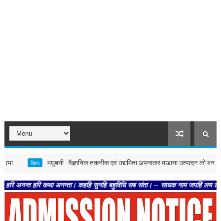
मधुबनी : वैज्ञानिक तकनीक एवं उद्यमिता अपनाकर मखाना उत्पादन को बनाएं अधिक लाभ
बिहार
हरि कथा अनन्ता। कहहि सुनहि बहुविधि सब संता। -- साधक नाम जपहिं लय लाएं। होहिं सिद्ध