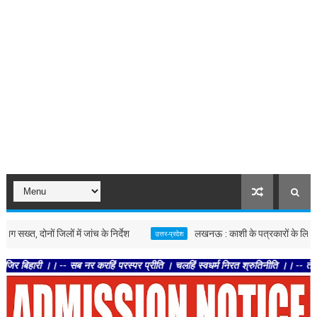
ोनों जिलों में जांच के निर्देश
लखनऊ : काशी के पत्रकारों के लिए बड़ी पहल, ए
उत्तर-प्रदेश
। -- सब नर करहिं परस्पर प्रीति । चलहिं स्वधर्म निरत श्रुतिनीति ।। -- तेहि अवसर सुन