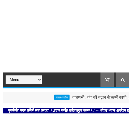
वाराणसी : गंगा की चढ़ान से सहमी काशी : छूने को 
उत्तर-प्रदेश
्रबिसि नगर कीजै सब काजा । हृदय राखि कौशलपुर राजा।। -- मंगल भवन अमंगल हारी। द्रवहु 