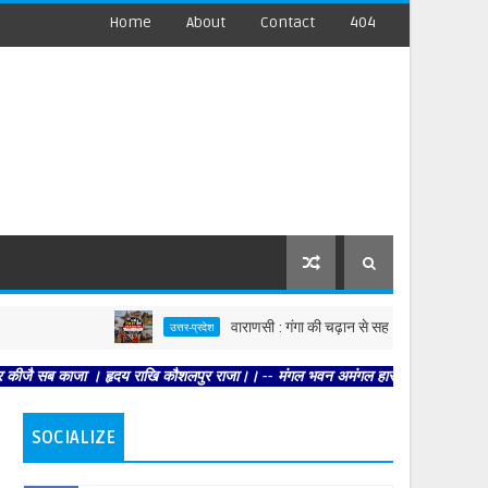
Home
About
Contact
404
वाराणसी : गंगा की चढ़ान से सहमी काशी : छूने को बेताब ख
उत्तर-प्रदेश
सब काजा । हृदय राखि कौशलपुर राजा।। -- मंगल भवन अमंगल हारी। द्रवहु सुदसरथ अजिर बिहा
SOCIALIZE