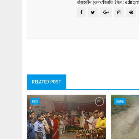
संपादकीय (खबर/विज्ञप्ति ईमेल : edit
RELATED POST
बिहार
आलेख