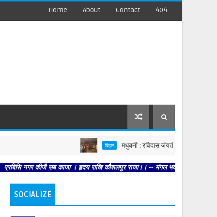
Home
About
Contact
404
मधुबनी : रविदास जंयती पर भाजपा का समरसता स
बिहार
ि नगर कीजै सब काजा । हृदय राखि कौशलपुर राजा।। -- मंगल भवन अमंगल हारी। द्रवहु सुदसर
SOCIALIZE