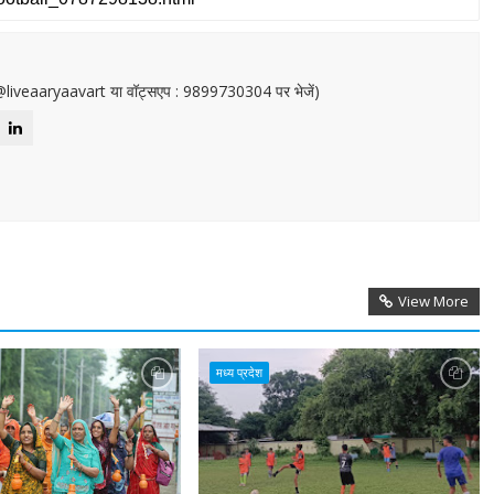
or@liveaaryaavart या वॉट्सएप : 9899730304 पर भेजें)
View More
मध्य प्रदेश