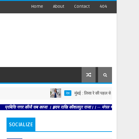
Home
About
Contact
404
मुंबई : लिसा रे की पहल से मिडलाइफ हेल्थ को नई द
देश
िसि नगर कीजै सब काजा । हृदय राखि कौशलपुर राजा।। -- मंगल भवन अमंगल हारी। द्रवहु सुद
SOCIALIZE