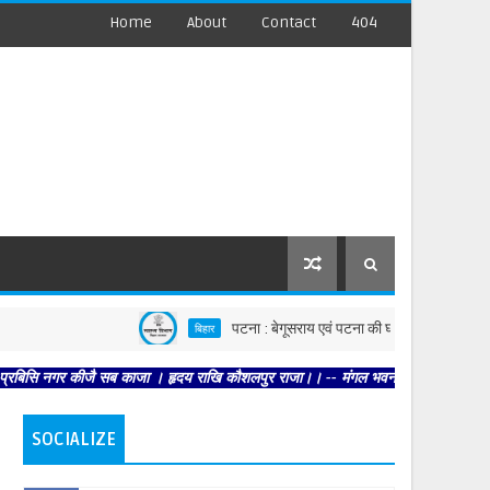
Home
About
Contact
404
पटना : बेगूसराय एवं पटना की घटनाओं पर स्वास्थ्य विभाग सख्त, दो
बिहार
कीजै सब काजा । हृदय राखि कौशलपुर राजा।। -- मंगल भवन अमंगल हारी। द्रवहु सुदसरथ अजिर
SOCIALIZE