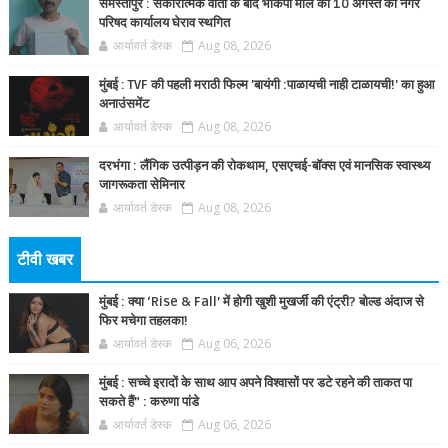
समस्तीपुर : सकारात्मक वार्ता के बाद भाकपा माले का 10 अगस्त को नगर
परिषद कार्यालय घेराव स्थगित
आर्यावर्त डेस्क
Aug 08, 2026
मुंबई : TVF की पहली मराठी फिल्म 'बायंगी :पाळायची नाही टाळायची!' का हुआ
अनाउंसमेंट
आर्यावर्त डेस्क
Aug 08, 2026
दरभंगा : लैंगिक उत्पीड़न की रोकथाम, एसएचई-बॉक्स एवं मानसिक स्वास्थ्य
जागरूकता सेमिनार
आर्यावर्त डेस्क
Aug 08, 2026
टीवी खबर
मुंबई : क्या ‘Rise & Fall’ में होगी खुशी मुखर्जी की एंट्री? बोल्ड अंदाज से
फिर मचेगा तहलका!
आर्यावर्त डेस्क
Aug 06, 2026
मुंबई : सच्चे इरादों के साथ आप अपने विश्वासों पर डटे रहने की ताकत पा
सकते हैं” : करुणा पांडे
आर्यावर्त डेस्क
Aug 06, 2026