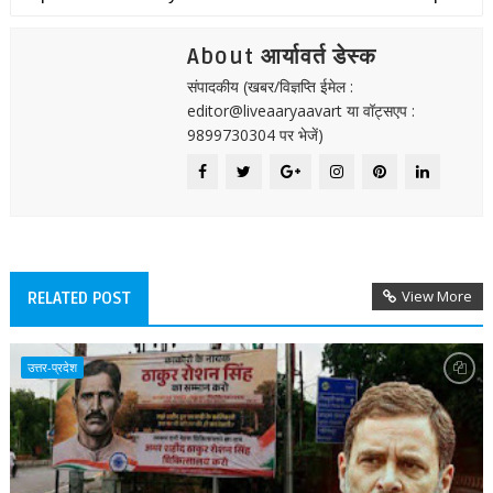
About आर्यावर्त डेस्क
संपादकीय (खबर/विज्ञप्ति ईमेल :
editor@liveaaryaavart या वॉट्सएप :
9899730304 पर भेजें)
View More
RELATED POST
उत्तर-प्रदेश