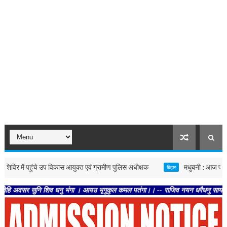
ें पहुंचे उप विकास आयुक्त एवं ग्रामीण पुलिस अधीक्षक
मधुबनी : आज पौधशाला, कल वन'
बिहार
सुनि शिव धनु भंगा । आयउ भृगुकुल कमल पतंगा।। -- राजिव नयन धरैधनु सायक । भगत विपत्ति