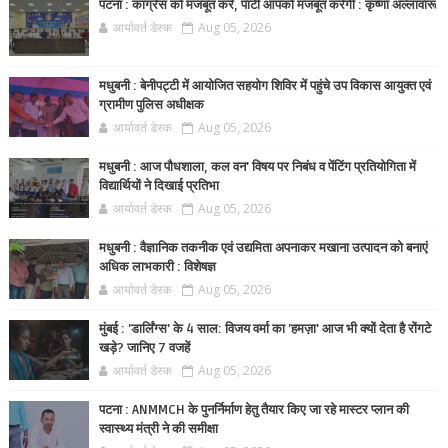
पटना : कांग्रेस को मजबूत करें, पार्टी आपको मजबूत करेगी : कृष्णा अल्लावारू
आर्यावर्त डेस्क
Aug 05, 2026
मधुबनी : बेनीपट्टी में आयोजित सहयोग शिविर में पहुंचे उप विकास आयुक्त एवं
ग्रामीण पुलिस अधीक्षक
आर्यावर्त डेस्क
Aug 05, 2026
मधुबनी : आज पौधशाला, कल वन' विषय पर निबंध व पेंटिंग प्रतियोगिता में
विद्यार्थियों ने दिखाई प्रतिभा
आर्यावर्त डेस्क
Aug 05, 2026
मधुबनी : वैज्ञानिक तकनीक एवं उद्यमिता अपनाकर मखाना उत्पादन को बनाएं
अधिक लाभकारी : विशेषज्ञ
आर्यावर्त डेस्क
Aug 05, 2026
मुंबई : 'डार्लिंग्स' के 4 साल: विजय वर्मा का 'हमज़ा' आज भी क्यों देता है रोंगटे
खड़े? जानिए 7 वजहें
आर्यावर्त डेस्क
Aug 05, 2026
पटना : ANMMCH के पुनर्निर्माण हेतु तैयार किए जा रहे मास्टर प्लान की
स्वास्थ्य मंत्री ने की समीक्षा